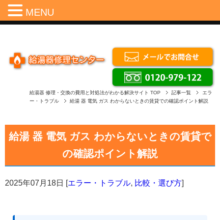
Menu
MENU
給湯器 修理・交換の費用と対処法がわかる解決サイト
TOP
記事一覧
エラ
ー・トラブル
給湯 器 電気 ガス わからないときの賃貸での確認ポイント解説
給湯 器 電気 ガス わからないときの賃貸で
の確認ポイント解説
2025年07月18日
[
エラー・トラブル
,
比較・選び方
]