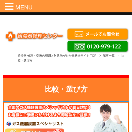
Menu
MENU
給湯器 修理・交換の費用と対処法がわかる解決サイト
TOP
記事一覧
比
較・選び方
比較・選び方