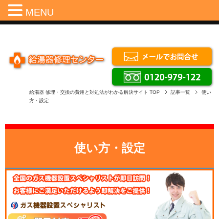
Menu
MENU
給湯器 修理・交換の費用と対処法がわかる解決サイト
TOP
記事一覧
使い
方・設定
使い方・設定