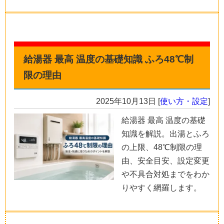
給湯器 最高 温度の基礎知識 ふろ48℃制
限の理由
2025年10月13日
[
使い方・設定
]
給湯器 最高 温度の基礎
知識を解説。出湯とふろ
の上限、48℃制限の理
由、安全目安、設定変更
や不具合対処までをわか
りやすく網羅します。