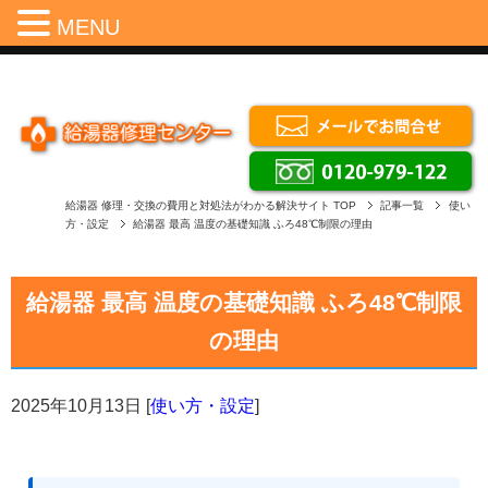
Menu
MENU
給湯器 修理・交換の費用と対処法がわかる解決サイト
TOP
記事一覧
使い
方・設定
給湯器 最高 温度の基礎知識 ふろ48℃制限の理由
給湯器 最高 温度の基礎知識 ふろ48℃制限
の理由
2025年10月13日
[
使い方・設定
]