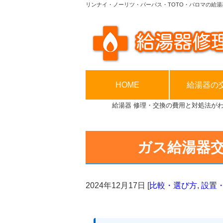
リンナイ・ノーリツ・パーパス・TOTO・パロマの給湯
HOME
給湯器の
給湯器 修理・交換の費用と対処法が
ガス給湯器
2024年12月17日
[
比較・選び方
,
設置