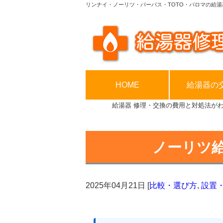
リンナイ・ノーリツ・パーパス・TOTO・パロマの給湯
HOME
給湯器の
給湯器 修理・交換の費用と対処法が
ノーリツ
2025年04月21日
[
比較・選び方
,
設置