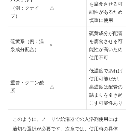
を腐食させる可
（例：クナイ
△
能性があるため
プ）
慎重に使用
硫黄成分が配管
硫黄系（例：温
を腐食させる可
×
泉成分配合）
能性が高いため
使用不可
低濃度であれば
使用可能だが、
重曹・クエン酸
△
高濃度は配管の
系
詰まりを引き起
こす可能性あり
このように、ノーリツ給湯器での入浴剤使用には
適切な選択が必要です。次章では、使用時の具体