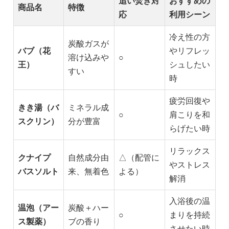
追い焚き対
おすすめの
商品名
特徴
応
利用シーン
冷え性の方
炭酸ガスが
バブ（花
やリフレッ
溶け込みや
○
王）
シュしたい
すい
時
疲労回復や
きき湯（バ
ミネラル成
○
肩こりを和
スクリン）
分が豊富
らげたい時
リラックス
クナイプ
自然成分由
△（配管に
やストレス
バスソルト
来、無着色
よる）
解消
入浴後の温
温泡（アー
炭酸＋ハー
○
まりを持続
ス製薬）
ブの香り
させたい時