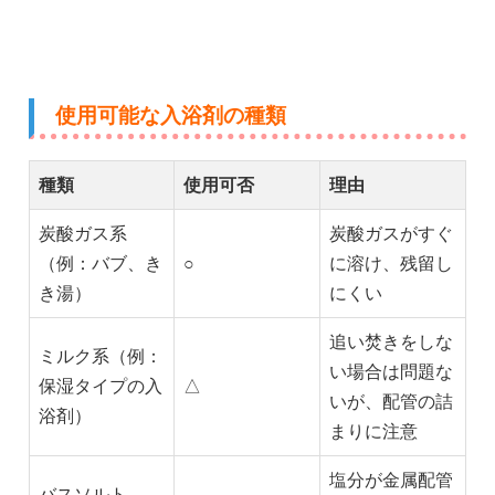
使用可能な入浴剤の種類
種類
使用可否
理由
炭酸ガス系
炭酸ガスがすぐ
（例：バブ、き
○
に溶け、残留し
き湯）
にくい
追い焚きをしな
ミルク系（例：
い場合は問題な
保湿タイプの入
△
いが、配管の詰
浴剤）
まりに注意
塩分が金属配管
バスソルト