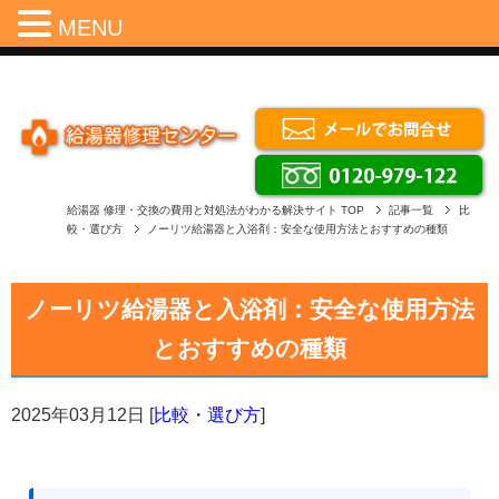
Menu
MENU
給湯器 修理・交換の費用と対処法がわかる解決サイト
TOP
記事一覧
比
較・選び方
ノーリツ給湯器と入浴剤：安全な使用方法とおすすめの種類
ノーリツ給湯器と入浴剤：安全な使用方法
とおすすめの種類
2025年03月12日
[
比較・選び方
]