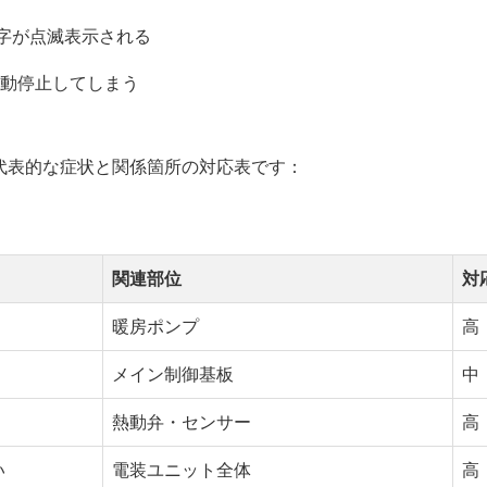
数字が点滅表示される
動停止してしまう
の代表的な症状と関係箇所の対応表です：
関連部位
対
暖房ポンプ
高
メイン制御基板
中
熱動弁・センサー
高
い
電装ユニット全体
高