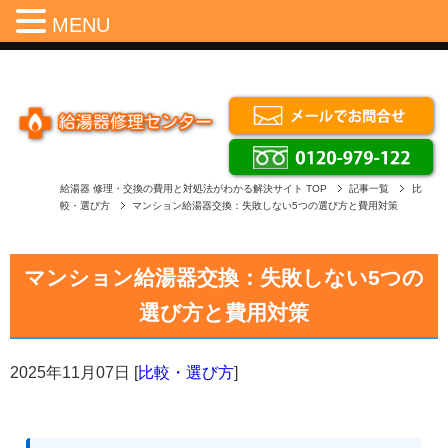
Menu
MENU
給湯器 修理・交換の費用と対処法がわかる解決サイト
TOP
記事一覧
比
較・選び方
マンション給湯器交換：失敗しない5つの選び方と費用対策
マンション給湯器交換：失敗しない5つの
選び方と費用対策
2025年11月07日
[
比較・選び方
]