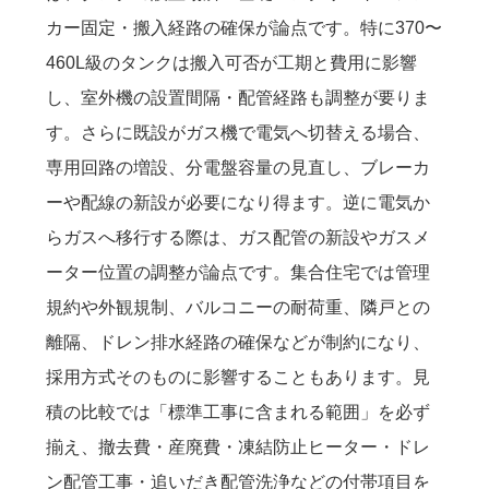
カー固定・搬入経路の確保が論点です。特に370〜
460L級のタンクは搬入可否が工期と費用に影響
し、室外機の設置間隔・配管経路も調整が要りま
す。さらに既設がガス機で電気へ切替える場合、
専用回路の増設、分電盤容量の見直し、ブレーカ
ーや配線の新設が必要になり得ます。逆に電気か
らガスへ移行する際は、ガス配管の新設やガスメ
ーター位置の調整が論点です。集合住宅では管理
規約や外観規制、バルコニーの耐荷重、隣戸との
離隔、ドレン排水経路の確保などが制約になり、
採用方式そのものに影響することもあります。見
積の比較では「標準工事に含まれる範囲」を必ず
揃え、撤去費・産廃費・凍結防止ヒーター・ドレ
ン配管工事・追いだき配管洗浄などの付帯項目を