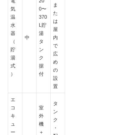
電
20
ま
気
0〜
た
温
370
は
水
L貯
屋
器
湯
中
内
（
タ
で
貯
ン
広
湯
ク
め
式
据
の
）
付
設
置
エ
タ
コ
室
ン
キ
外
ク
ュ
機
・
ー
＋