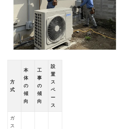
設
本
工
置
体
事
方
ス
の
の
式
ペ
傾
傾
ー
向
向
ス
ガ
ス