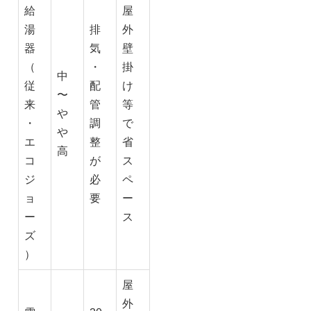
給
屋
湯
排
外
器
気
壁
（
・
掛
中
従
配
け
〜
来
管
等
や
・
調
で
や
エ
整
省
高
コ
が
ス
ジ
必
ペ
ョ
要
ー
ー
ス
ズ
）
屋
外