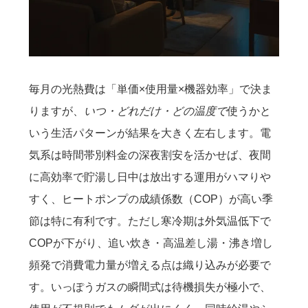
毎月の光熱費は「単価×使用量×機器効率」で決ま
りますが、
いつ・どれだけ・どの温度で
使うかと
いう生活パターンが結果を大きく左右します。電
気系は時間帯別料金の深夜割安を活かせば、夜間
に高効率で貯湯し日中は放出する運用がハマりや
すく、ヒートポンプの成績係数（COP）が高い季
節は特に有利です。ただし寒冷期は外気温低下で
COPが下がり、追い炊き・高温差し湯・沸き増し
頻発で消費電力量が増える点は織り込みが必要で
す。いっぽうガスの瞬間式は待機損失が極小で、