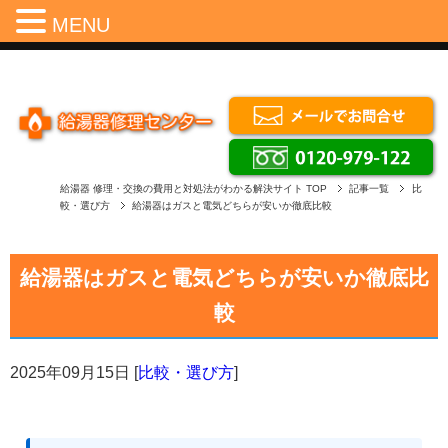
Menu
MENU
給湯器 修理・交換の費用と対処法がわかる解決サイト
TOP
記事一覧
比
較・選び方
給湯器はガスと電気どちらが安いか徹底比較
給湯器はガスと電気どちらが安いか徹底比
較
2025年09月15日
[
比較・選び方
]