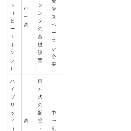
配
ト
タ
中
管
（
ン
〜
ス
ヒ
ク
高
ペ
ー
の
ー
ト
基
ス
ポ
礎
が
ン
設
必
プ
置
要
）
ハ
両
イ
方
ブ
式
リ
の
ッ
配
中
ド
高
管
〜
（
・
広