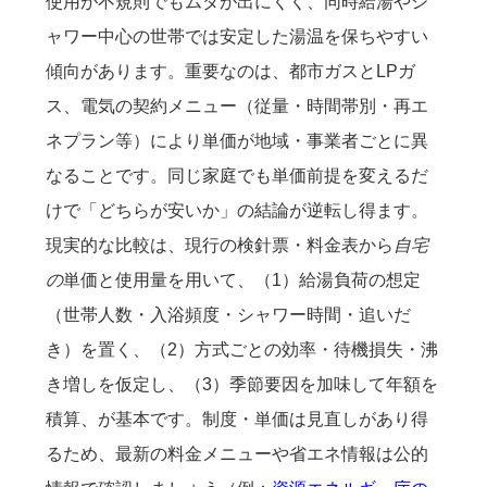
使用が不規則でもムダが出にくく、同時給湯やシ
ャワー中心の世帯では安定した湯温を保ちやすい
傾向があります。重要なのは、都市ガスとLPガ
ス、電気の契約メニュー（従量・時間帯別・再エ
ネプラン等）により単価が地域・事業者ごとに異
なることです。同じ家庭でも単価前提を変えるだ
けで「どちらが安いか」の結論が逆転し得ます。
現実的な比較は、現行の検針票・料金表から
自宅
の
単価と使用量を用いて、（1）給湯負荷の想定
（世帯人数・入浴頻度・シャワー時間・追いだ
き）を置く、（2）方式ごとの効率・待機損失・沸
き増しを仮定し、（3）季節要因を加味して年額を
積算、が基本です。制度・単価は見直しがあり得
るため、最新の料金メニューや省エネ情報は公的