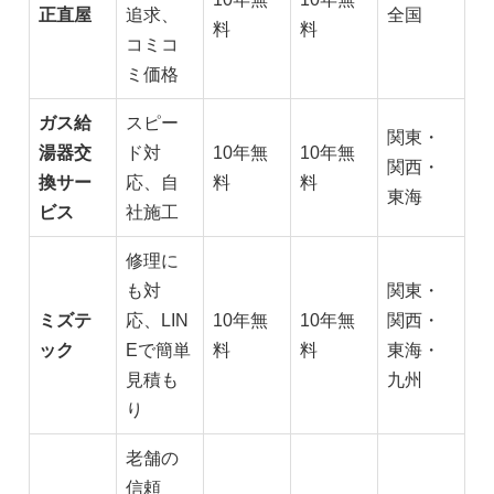
正直屋
追求、
全国
料
料
コミコ
ミ価格
ガス給
スピー
関東・
湯器交
ド対
10年無
10年無
関西・
換サー
応、自
料
料
東海
ビス
社施工
修理に
も対
関東・
ミズテ
応、LIN
10年無
10年無
関西・
ック
Eで簡単
料
料
東海・
見積も
九州
り
老舗の
信頼