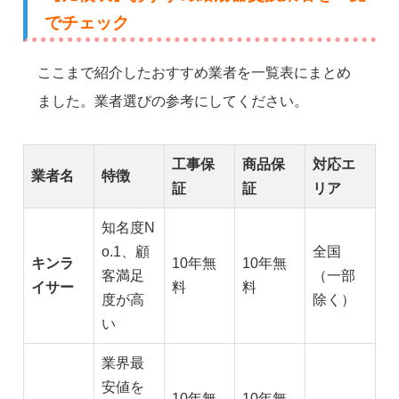
でチェック
ここまで紹介したおすすめ業者を一覧表にまとめ
ました。業者選びの参考にしてください。
工事保
商品保
対応エ
業者名
特徴
証
証
リア
知名度N
o.1、顧
全国
キンラ
10年無
10年無
客満足
（一部
イサー
料
料
度が高
除く）
い
業界最
安値を
10年無
10年無