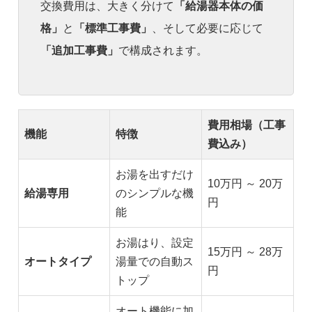
交換費用は、大きく分けて
「給湯器本体の価
格」
と
「標準工事費」
、そして必要に応じて
「追加工事費」
で構成されます。
費用相場（工事
機能
特徴
費込み）
お湯を出すだけ
10万円 ～ 20万
給湯専用
のシンプルな機
円
能
お湯はり、設定
15万円 ～ 28万
オートタイプ
湯量での自動ス
円
トップ
オート機能に加