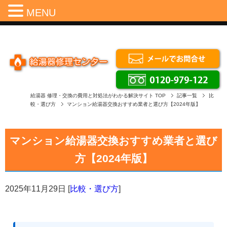
Menu
MENU
給湯器 修理・交換の費用と対処法がわかる解決サイト
TOP
記事一覧
比
較・選び方
マンション給湯器交換おすすめ業者と選び方【2024年版】
マンション給湯器交換おすすめ業者と選び
方【2024年版】
2025年11月29日
[
比較・選び方
]