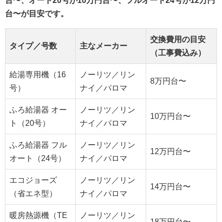
台〜、オート20号が10万円台〜、フルオート24号が12万円
台〜が目安です。
交換費用の目安
タイプ／号数
主なメーカー
（工事費込み）
給湯専用機（16
ノーリツ／リン
8万円台〜
号）
ナイ／パロマ
ふろ給湯器 オー
ノーリツ／リン
10万円台〜
ト（20号）
ナイ／パロマ
ふろ給湯器 フル
ノーリツ／リン
12万円台〜
オート（24号）
ナイ／パロマ
エコジョーズ
ノーリツ／リン
14万円台〜
（省エネ型）
ナイ／パロマ
暖房熱源機（TE
ノーリツ／リン
18万円台〜