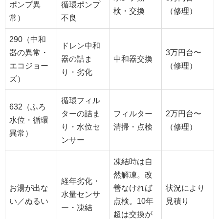
ポンプ異
循環ポンプ
検・交換
（修理）
常）
不良
290（中和
ドレン中和
器の異常・
3万円台〜
器の詰ま
中和器交換
エコジョー
（修理）
り・劣化
ズ）
循環フィル
632（ふろ
ターの詰ま
フィルター
2万円台〜
水位・循環
り・水位セ
清掃・点検
（修理）
異常）
ンサー
凍結時は自
然解凍。改
経年劣化・
お湯が出な
善なければ
状況により
水量センサ
い／ぬるい
点検。10年
見積り
ー・凍結
超は交換が