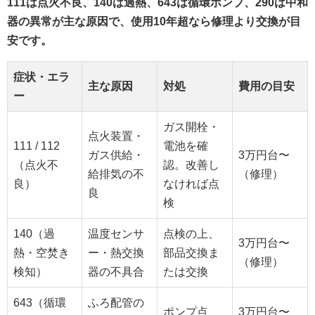
111は点火不良、140は過熱、643は循環ポンプ、290は中和
器の異常が主な原因で、使用10年超なら修理より交換が目
安です。
症状・エラ
主な原因
対処
費用の目安
ー
ガス開栓・
点火装置・
111 / 112
電池を確
ガス供給・
3万円台〜
（点火不
認。改善し
給排気の不
（修理）
良）
なければ点
良
検
140（過
温度センサ
点検の上、
3万円台〜
熱・空焚き
ー・熱交換
部品交換ま
（修理）
検知）
器の不具合
たは交換
643（循環
ふろ配管の
ポンプ点
3万円台〜