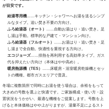
が目安です。
給湯専用機
……キッチン・シャワーへお湯を送るシンプ
ルなタイプ。追い焚き不要の方向け。
ふろ給湯器（オート）
……自動お湯はり・追い焚き。足
し湯は手動。標準的な戸建て・マンション向け。
ふろ給湯器（フルオート）
……お湯はり・追い焚き・足
し湯まで全自動。快適性を重視する方向け。
エコジョーズ
……排熱を再利用する高効率タイプ。ガス
代を抑えたい方向け（本体はやや高め）。
暖房熱源機（TES）
……床暖房・浴室暖房乾燥機とセッ
トの機種。都市ガスエリアで普及。
冬場に複数箇所で同時にお湯を使う場合は、余裕をもって
大きめの号数を選ぶと快適です。ご家族構成・使い方・設
置状況をうかがい、最適な機種をご提案します。号数を上
げると本体価格はやや上がりますが、湯量不足によるスト