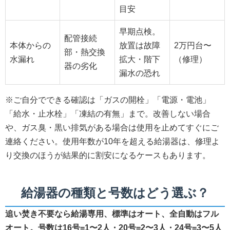
目安
早期点検。
配管接続
本体からの
放置は故障
2万円台〜
部・熱交換
水漏れ
拡大・階下
（修理）
器の劣化
漏水の恐れ
※ご自分でできる確認は「ガスの開栓」「電源・電池」
「給水・止水栓」「凍結の有無」まで。改善しない場合
や、ガス臭・黒い排気がある場合は使用を止めてすぐにご
連絡ください。使用年数が10年を超える給湯器は、修理よ
り交換のほうが結果的に割安になるケースもあります。
給湯器の種類と号数はどう選ぶ？
追い焚き不要なら給湯専用、標準はオート、全自動はフル
オート。号数は16号=1〜2人・20号=2〜3人・24号=3〜5人