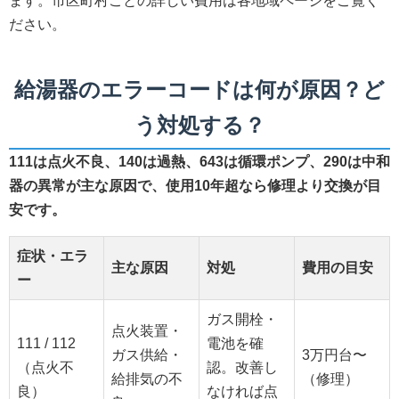
ます。市区町村ごとの詳しい費用は各地域ページをご覧く
ださい。
給湯器のエラーコードは何が原因？ど
う対処する？
111は点火不良、140は過熱、643は循環ポンプ、290は中和
器の異常が主な原因で、使用10年超なら修理より交換が目
安です。
症状・エラ
主な原因
対処
費用の目安
ー
ガス開栓・
点火装置・
111 / 112
電池を確
ガス供給・
3万円台〜
（点火不
認。改善し
給排気の不
（修理）
良）
なければ点