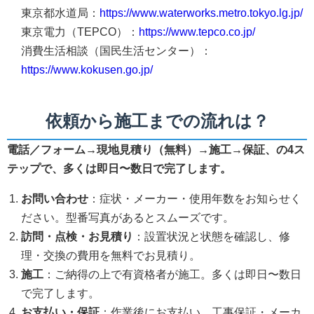
東京都水道局：
https://www.waterworks.metro.tokyo.lg.jp/
東京電力（TEPCO）：
https://www.tepco.co.jp/
消費生活相談（国民生活センター）：
https://www.kokusen.go.jp/
依頼から施工までの流れは？
電話／フォーム→現地見積り（無料）→施工→保証、の4ス
テップで、多くは即日〜数日で完了します。
お問い合わせ
：症状・メーカー・使用年数をお知らせく
ださい。型番写真があるとスムーズです。
訪問・点検・お見積り
：設置状況と状態を確認し、修
理・交換の費用を無料でお見積り。
施工
：ご納得の上で有資格者が施工。多くは即日〜数日
で完了します。
お支払い・保証
：作業後にお支払い。工事保証・メーカ