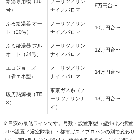
給湯専用機（16
ノーリツ／リン
8万円台〜
号）
ナイ／パロマ
ふろ給湯器 オー
ノーリツ／リン
10万円台〜
ト（20号）
ナイ／パロマ
ふろ給湯器 フル
ノーリツ／リン
12万円台〜
オート（24号）
ナイ／パロマ
エコジョーズ
ノーリツ／リン
14万円台〜
（省エネ型）
ナイ／パロマ
東京ガス系（ノ
暖房熱源機（TE
ーリツ／リンナ
18万円台〜
S）
イ）
※目安の最低ラインです。号数・設置形態（壁掛け／据置
／PS設置／浴室隣接）・都市ガス／プロパンの別で変わり