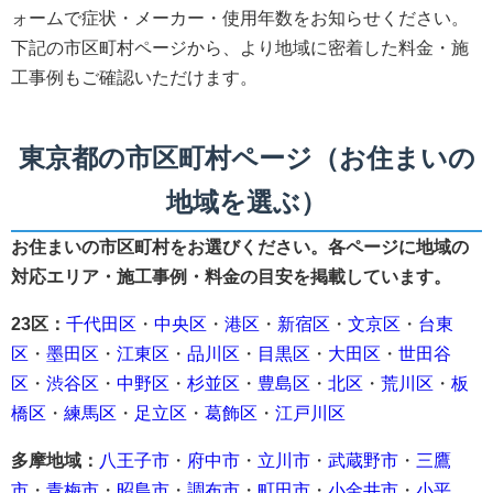
ォームで症状・メーカー・使用年数をお知らせください。
下記の市区町村ページから、より地域に密着した料金・施
工事例もご確認いただけます。
東京都の市区町村ページ（お住まいの
地域を選ぶ）
お住まいの市区町村をお選びください。各ページに地域の
対応エリア・施工事例・料金の目安を掲載しています。
23区：
千代田区
・
中央区
・
港区
・
新宿区
・
文京区
・
台東
区
・
墨田区
・
江東区
・
品川区
・
目黒区
・
大田区
・
世田谷
区
・
渋谷区
・
中野区
・
杉並区
・
豊島区
・
北区
・
荒川区
・
板
橋区
・
練馬区
・
足立区
・
葛飾区
・
江戸川区
多摩地域：
八王子市
・
府中市
・
立川市
・
武蔵野市
・
三鷹
市
・
青梅市
・
昭島市
・
調布市
・
町田市
・
小金井市
・
小平