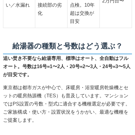
2万円台〜
い／水漏れ
接続部の劣
点検。10年
化
超は交換が
目安
給湯器の種類と号数はどう選ぶ？
追い焚き不要なら給湯専用、標準はオート、全自動はフル
オート。号数は16号=1〜2人・20号=2〜3人・24号=3〜5人
が目安です。
東京都は都市ガスが中心で、床暖房・浴室暖房乾燥機とセ
ットの暖房熱源機（TES）も普及しています。マンション
ではPS設置の号数・型式に適合する機種選定が必要です。
ご家族構成・使い方・設置状況をうかがい、最適な機種を
ご提案します。