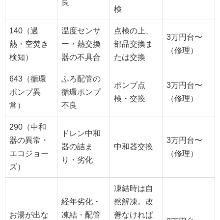
良
検
140（過
温度センサ
点検の上、
3万円台〜
熱・空焚き
ー・熱交換
部品交換ま
（修理）
検知）
器の不具合
たは交換
643（循環
ふろ配管の
ポンプ点
3万円台〜
ポンプ異
循環ポンプ
検・交換
（修理）
常）
不良
290（中和
ドレン中和
器の異常・
3万円台〜
器の詰ま
中和器交換
エコジョー
（修理）
り・劣化
ズ）
凍結時は自
経年劣化・
然解凍。改
お湯が出な
凍結・配管
善なければ