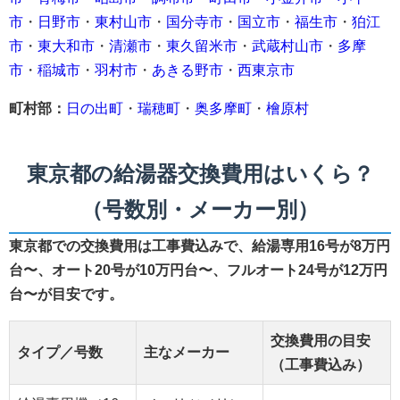
市
・
日野市
・
東村山市
・
国分寺市
・
国立市
・
福生市
・
狛江
市
・
東大和市
・
清瀬市
・
東久留米市
・
武蔵村山市
・
多摩
市
・
稲城市
・
羽村市
・
あきる野市
・
西東京市
町村部：
日の出町
・
瑞穂町
・
奥多摩町
・
檜原村
東京都の給湯器交換費用はいくら？
（号数別・メーカー別）
東京都での交換費用は工事費込みで、給湯専用16号が8万円
台〜、オート20号が10万円台〜、フルオート24号が12万円
台〜が目安です。
交換費用の目安
タイプ／号数
主なメーカー
（工事費込み）