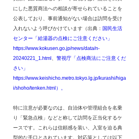
にした悪質商法への相談が寄せられていることを
公表しており、事前通知がない場合は訪問を受け
入れないよう呼びかけています（出典：
国民生活
センター「給湯器の点検にご注意ください」
https://www.kokusen.go.jp/news/data/n-
20240221_1.html
、
警視庁「点検商法にご注意くだ
さい」
https://www.keishicho.metro.tokyo.lg.jp/kurashi/higa
i/shoho/tenken.html）。
特に注意が必要なのは、自治体や管理組合を名乗
り「緊急点検」などと称して訪問を正当化するケ
ースです。これらは信頼感を装い、入室を迫る典
型的な手口とされています。対応策としては以下