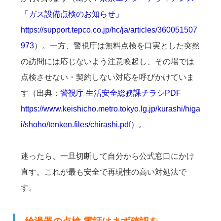
「ガス設備点検のお知らせ」
https://support.tepco.co.jp/hc/ja/articles/360051507
973
）。一方、警視庁は無料点検を口実とした突然
の訪問には応じないよう注意喚起し、その場では
点検させない・契約しない対応を呼びかけていま
す（出典：
警視庁 生活安全総務課チラシPDF
https://www.keishicho.metro.tokyo.lg.jp/kurashi/higa
i/shoho/tenken.files/chirashi.pdf）。
迷ったら、一旦切断して自分から公式窓口にかけ
直す。これが最も安全で再現性の高い対処法で
す。