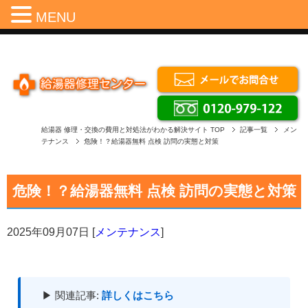
Menu
MENU
給湯器 修理・交換の費用と対処法がわかる解決サイト
TOP
記事一覧
メン
テナンス
危険！？給湯器無料 点検 訪問の実態と対策
危険！？給湯器無料 点検 訪問の実態と対策
2025年09月07日
[
メンテナンス
]
▶ 関連記事:
詳しくはこちら