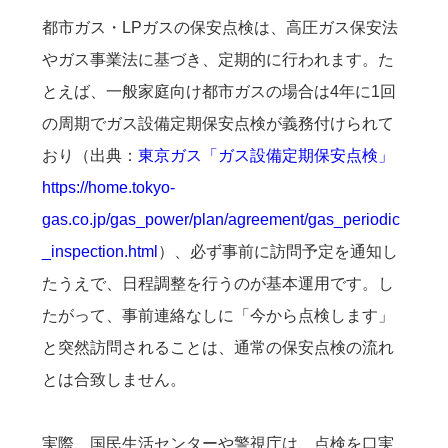
都市ガス・LPガスの保安点検は、高圧ガス保安法
やガス事業法に基づき、定期的に行われます。た
とえば、一般家庭向け都市ガスの場合は4年に1回
の周期でガス設備定期保安点検が義務付けられて
おり（出典：
東京ガス「ガス設備定期保安点検」
https://home.tokyo-
gas.co.jp/gas_power/plan/agreement/gas_periodic
_inspection.html
）、必ず事前に訪問予定を通知し
たうえで、日程調整を行うのが基本運用です。し
たがって、事前連絡なしに「今から点検します」
と突然訪問されることは、通常の保安点検の流れ
とは合致しません。
実際、国民生活センターや警視庁は、点検を口実