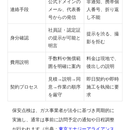
公式ドメインの
非通知、携帯個
連絡手段
メール、代表番
人番号、折り返
号からの発信
し不能
社員証・認定証
提示を渋る、撮
身分確認
の提示が可能と
影を拒む
明言
手数料や無償範
料金は現地で、
費用説明
囲を明確に案内
後出しの説明
見積→説明→同
即日契約や即時
契約プロセス
意→作業の順序
施工を執拗に要
を厳守
求
保安点検は、ガス事業者が法令に基づき周期的に
実施し、通常は事前に訪問予定の通知や日程調整
が行われます（出典：
東京エナジーアライアンス