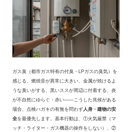
ガス臭（都市ガス特有の付臭・LPガスの臭気）を
感じる、燃焼音が異常に大きい、金属が焼けるよ
うな臭いがする、黒いススが周辺に付着する、炎
が不自然にゆらぐ・赤い――こうした兆候がある
場合、点検ハガキの有無を問わず
人身・建物の安
全
を最優先します。基本行動は、①火気厳禁（マ
ッチ・ライター・ガス機器の操作をしない）、②