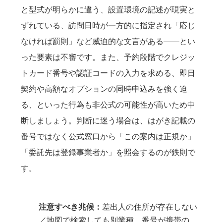
と型式が明らかに違う、設置環境の記述が現実と
ずれている、訪問日時が一方的に指定され「応じ
なければ罰則」など威迫的な文言がある――とい
った要素は不審です。また、予約段階でクレジッ
トカード番号や認証コードの入力を求める、即日
契約や高額なオプションの同時申込みを強く迫
る、といった行為も非公式の可能性が高いため中
断しましょう。判断に迷う場合は、はがき記載の
番号ではなく公式窓口から「この案内は正規か」
「委託先は登録事業者か」を照会するのが鉄則で
す。
注意すべき兆候：
差出人の住所が存在しない
／地図で検索しても別業種、番号が携帯の