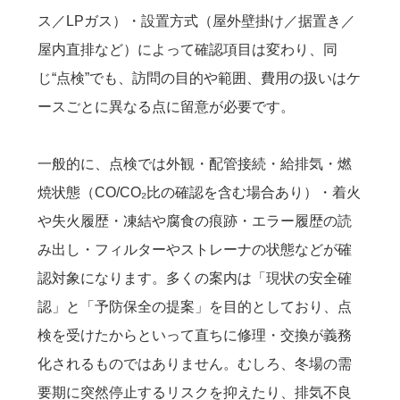
ス／LPガス）・設置方式（屋外壁掛け／据置き／
屋内直排など）によって確認項目は変わり、同
じ“点検”でも、訪問の目的や範囲、費用の扱いはケ
ースごとに異なる点に留意が必要です。
一般的に、点検では外観・配管接続・給排気・燃
焼状態（CO/CO₂比の確認を含む場合あり）・着火
や失火履歴・凍結や腐食の痕跡・エラー履歴の読
み出し・フィルターやストレーナの状態などが確
認対象になります。多くの案内は「現状の安全確
認」と「予防保全の提案」を目的としており、点
検を受けたからといって直ちに修理・交換が義務
化されるものではありません。むしろ、冬場の需
要期に突然停止するリスクを抑えたり、排気不良