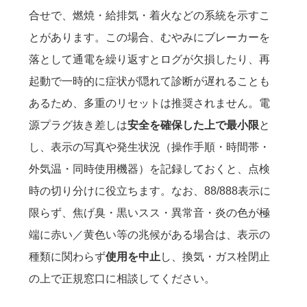
合せで、燃焼・給排気・着火などの系統を示すこ
とがあります。この場合、むやみにブレーカーを
落として通電を繰り返すとログが欠損したり、再
起動で一時的に症状が隠れて診断が遅れることも
あるため、多重のリセットは推奨されません。電
源プラグ抜き差しは
安全を確保した上で最小限
と
し、表示の写真や発生状況（操作手順・時間帯・
外気温・同時使用機器）を記録しておくと、点検
時の切り分けに役立ちます。なお、88/888表示に
限らず、焦げ臭・黒いスス・異常音・炎の色が極
端に赤い／黄色い等の兆候がある場合は、表示の
種類に関わらず
使用を中止
し、換気・ガス栓閉止
の上で正規窓口に相談してください。