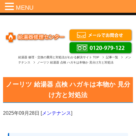
Menu
MENU
給湯器 修理・交換の費用と対処法がわかる解決サイト
TOP
記事一覧
メン
テナンス
ノーリツ 給湯器 点検 ハガキは本物か 見分け方と対処法
ノーリツ 給湯器 点検 ハガキは本物か 見分
け方と対処法
2025年09月28日
[
メンテナンス
]