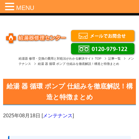
Menu
MENU
給湯器 修理・交換の費用と対処法がわかる解決サイト
TOP
記事一覧
メン
テナンス
給湯 器 循環 ポンプ 仕組みを徹底解説！構造と特徴まとめ
給湯 器 循環 ポンプ 仕組みを徹底解説！構
造と特徴まとめ
2025年08月18日
[
メンテナンス
]