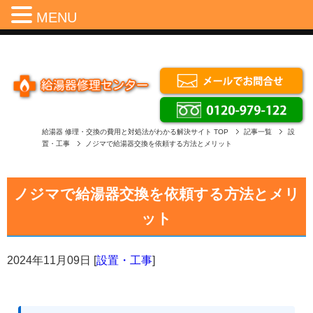
Menu
MENU
給湯器 修理・交換の費用と対処法がわかる解決サイト
TOP
記事一覧
設
置・工事
ノジマで給湯器交換を依頼する方法とメリット
ノジマで給湯器交換を依頼する方法とメリ
ット
2024年11月09日
[
設置・工事
]