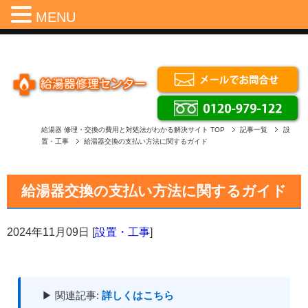
Menu
MENU
給湯器 修理・交換の費用と対処法がわかる解決サイト
TOP
記事一覧
設
置・工事
給湯器交換の支払い方法に関するガイド
給湯器交換の支払い方法に関するガイド
2024年11月09日
[
設置・工事
]
▶ 関連記事:
詳しくはこちら