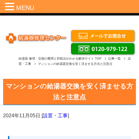
Menu
MENU
給湯器 修理・交換の費用と対処法がわかる解決サイト
TOP
記事一覧
設
置・工事
マンションの給湯器交換を安く済ませる方法と注意点
マンションの給湯器交換を安く済ませる方
法と注意点
2024年11月05日
[
設置・工事
]