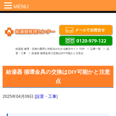
Menu
MENU
給湯器 修理・交換の費用と対処法がわかる解決サイト
TOP
記事一覧
設
置・工事
給湯器 循環金具の交換はDIY可能かと注意点
給湯器 循環金具の交換はDIY可能かと注意
点
2025年04月09日
[
設置・工事
]