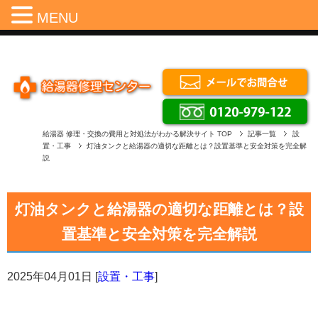
Menu
MENU
給湯器 修理・交換の費用と対処法がわかる解決サイト
TOP
記事一覧
設
置・工事
灯油タンクと給湯器の適切な距離とは？設置基準と安全対策を完全解
説
灯油タンクと給湯器の適切な距離とは？設
置基準と安全対策を完全解説
2025年04月01日
[
設置・工事
]