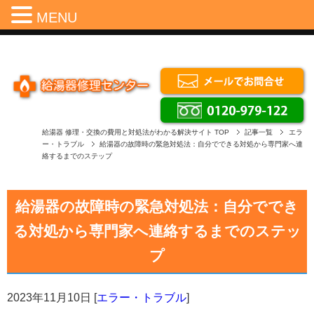
Menu
MENU
給湯器 修理・交換の費用と対処法がわかる解決サイト
TOP
記事一覧
エラ
ー・トラブル
給湯器の故障時の緊急対処法：自分でできる対処から専門家へ連
絡するまでのステップ
給湯器の故障時の緊急対処法：自分ででき
る対処から専門家へ連絡するまでのステッ
プ
2023年11月10日
[
エラー・トラブル
]