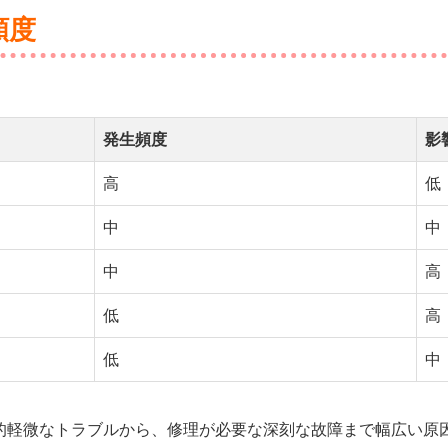
頻度
発生頻度
影
高
低
中
中
中
高
低
高
低
中
較的軽微なトラブルから、修理が必要な深刻な故障まで幅広い原