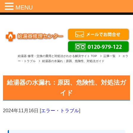
Menu
MENU
給湯器 修理・交換の費用と対処法がわかる解決サイト
TOP
記事一覧
エラ
ー・トラブル
給湯器の水漏れ：原因、危険性、対処法ガイド
給湯器の水漏れ：原因、危険性、対処法ガ
イド
2024年11月16日
[
エラー・トラブル
]