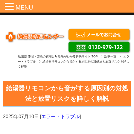
Menu
MENU
給湯器 修理・交換の費用と対処法がわかる解決サイト
TOP
記事一覧
エラ
ー・トラブル
給湯器リモコンから音がする原因別の対処法と放置リスクを詳し
く解説
給湯器リモコンから音がする原因別の対処
法と放置リスクを詳しく解説
2025年07月10日
[
エラー・トラブル
]