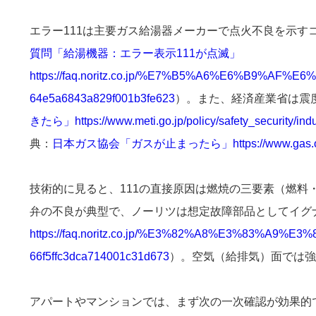
エラー111は主要ガス給湯器メーカーで点火不良を示す
質問「給湯機器：エラー表示111が点滅」
https://faq.noritz.co.jp/%E7%B5%A6%E6%B
64e5a6843a829f001b3fe623
）。また、経済産業省は震
きたら」https://www.meti.go.jp/policy/safety_security/indu
典：
日本ガス協会「ガスが止まったら」https://www.gas.or.jp/
技術的に見ると、111の直接原因は燃焼の三要素（燃
弁の不良が典型で、ノーリツは想定故障部品としてイグ
https://faq.noritz.co.jp/%E3%82%A8%E3%
66f5ffc3dca714001c31d673
）。空気（給排気）面では強
アパートやマンションでは、まず次の一次確認が効果的