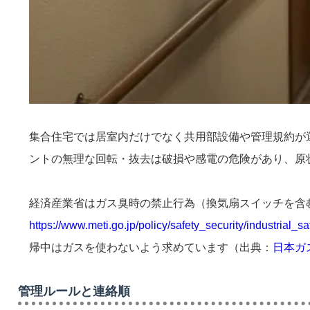
集合住宅では居室内だけでなく共用部設備や管理規約が
ントの無理な回転・抜去は破損や感電の危険があり、原
経済産業省はガス臭時の禁止行為（換気扇スイッチを含
https://www.meti.go.jp/policy/safety_security/industrial_
帰中はガスを使わないよう求めています（出典：
日本ガス協
管理ルールと連絡順