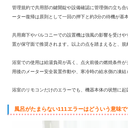
管理規約で共用部の鍵開錠や設備確認に管理側の立ち合
ーター復帰は原則として一回の押下と約3分の待機が基
共用廊下やバルコニーでの設置機は強風の影響を受けや
置が保守面で推奨されます。以上の点を踏まえると、規
浴室での使用は給湯負荷が高く、点火前後の燃焼条件が
用後のメーター安全装置作動や、寒冷時の給水側の凍結
浴室のリモコンだけのエラーでも、機器本体の状態に起
風呂がたまらない111エラーはどういう意味で