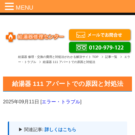
Menu
MENU
給湯器 修理・交換の費用と対処法がわかる解決サイト
TOP
記事一覧
エラ
ー・トラブル
給湯器 111 アパートでの原因と対処法
給湯器 111 アパートでの原因と対処法
2025年09月11日
[
エラー・トラブル
]
▶ 関連記事:
詳しくはこちら