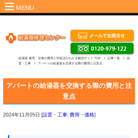
Menu
MENU
給湯器 修理・交換の費用と対処法がわかる解決サイト
TOP
記事一覧
設
置・工事
アパートの給湯器を交換する際の費用と注意点
アパートの給湯器を交換する際の費用と注
意点
2024年11月05日
[
設置・工事
,
費用・価格
]