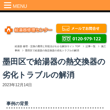
Menu
MENU
給湯器 修理・交換の費用と対処法がわかる解決サイト
TOP
記事一覧
施工
事例
墨田区で給湯器の熱交換器の劣化トラブルの解消
墨田区で給湯器の熱交換器の
劣化トラブルの解消
2023年12月14日
事例の背景