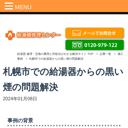
Menu
MENU
給湯器 修理・交換の費用と対処法がわかる解決サイト
TOP
記事一覧
施工
事例
札幌市での給湯器からの黒い煙の問題解決
札幌市での給湯器からの黒い
煙の問題解決
2024年01月08日
事例の背景