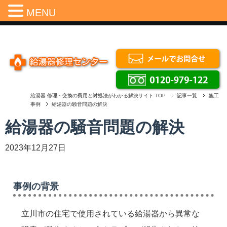
Menu
MENU
給湯器 修理・交換の費用と対処法がわかる解決サイト
TOP
記事一覧
施工
事例
給湯器の騒音問題の解決
給湯器の騒音問題の解決
2023年12月27日
事例の背景
立川市の住宅で使用されている給湯器から異常な