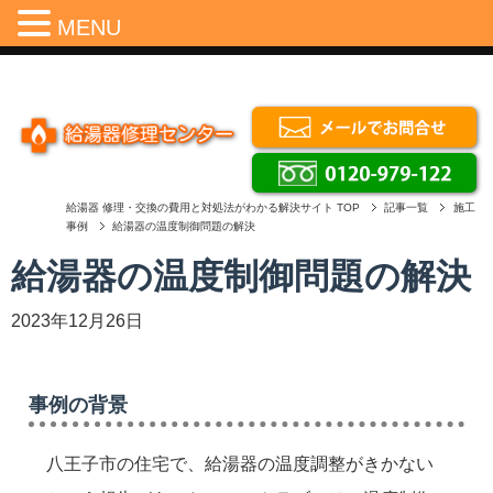
Menu
MENU
給湯器 修理・交換の費用と対処法がわかる解決サイト
TOP
記事一覧
施工
事例
給湯器の温度制御問題の解決
給湯器の温度制御問題の解決
2023年12月26日
事例の背景
八王子市の住宅で、給湯器の温度調整がきかない