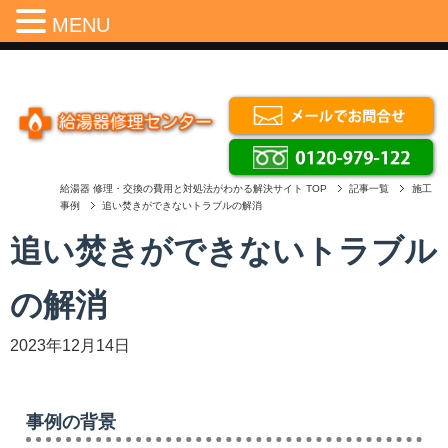
Menu
MENU
給湯器 修理・交換の費用と対処法がわかる解決サイト
TOP
記事一覧
施工
事例
追い焚きができないトラブルの解消
追い焚きができないトラブル
の解消
2023年12月14日
事例の背景