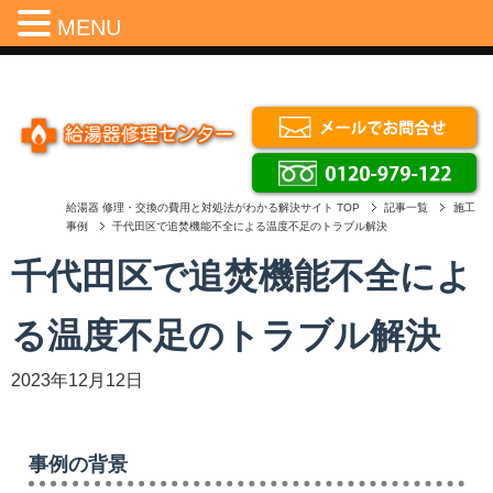
Menu
MENU
給湯器 修理・交換の費用と対処法がわかる解決サイト
TOP
記事一覧
施工
事例
千代田区で追焚機能不全による温度不足のトラブル解決
千代田区で追焚機能不全によ
る温度不足のトラブル解決
2023年12月12日
事例の背景