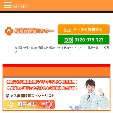
Menu
MENU
給湯器 修理・交換の費用と対処法がわかる解決サイト
TOP
記事一覧
町田
市